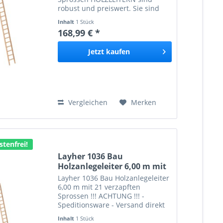
robust und preiswert. Sie sind
geeignet für geringere Höhen, bei
Inhalt
1 Stück
denen das Gewicht nicht das
168,99 € *
entscheidende Argument
darstellt. Die Holzleiter ist die...
Jetzt
kaufen
Vergleichen
Merken
tenfrei!
Layher 1036 Bau
Holzanlegeleiter 6,00 m mit
21...
Layher 1036 Bau Holzanlegeleiter
6,00 m mit 21 verzapften
Sprossen !!! ACHTUNG !!! -
Speditionsware - Versand direkt
ab Lager - Mobilfunknummer
Inhalt
1 Stück
bitte mit angeben, Lieferzeit ca. 5