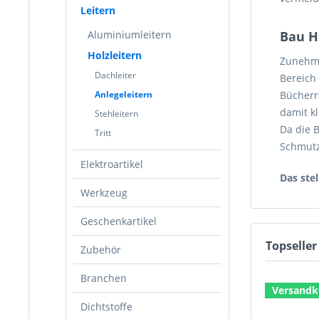
Leitern
Aluminiumleitern
Bau H
Holzleitern
Zunehme
Dachleiter
Bereich
Anlegeleitern
Bücherr
damit k
Stehleitern
Da die 
Tritt
Schmutz
Elektroartikel
Das ste
Werkzeug
Geschenkartikel
Topseller
Zubehör
Branchen
Versandko
Dichtstoffe