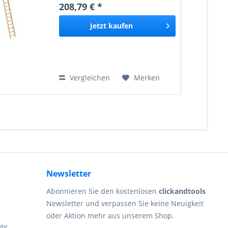
208,79 € *
Werktage HOLZLEITERN sind
robust und preiswert. Sie sind...
Jetzt
kaufen
Vergleichen
Merken
Newsletter
Abonnieren Sie den kostenlosen
clickandtools
Newsletter und verpassen Sie keine Neuigkeit
oder Aktion mehr aus unserem Shop.
ay