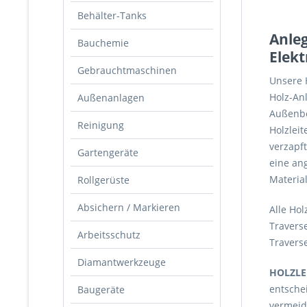
Behälter-Tanks
Anleg
Bauchemie
Elekt
Gebrauchtmaschinen
Unsere H
Holz-An
Außenanlagen
Außenbe
Reinigung
Holzleit
verzapf
Gartengeräte
eine an
Materia
Rollgerüste
Absichern / Markieren
Alle Ho
Traverse
Arbeitsschutz
Traverse
Diamantwerkzeuge
HOLZLE
entsche
Baugeräte
vermeid