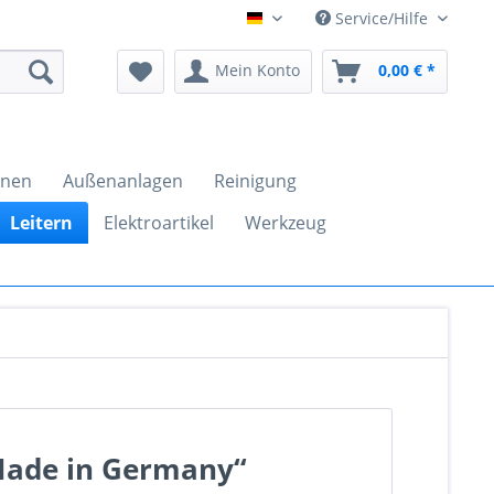
Service/Hilfe
clickandtools.de
Mein Konto
0,00 € *
inen
Außenanlagen
Reinigung
Leitern
Elektroartikel
Werkzeug
'Made in Germany“