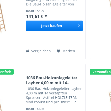
Die Bau-Holzanlegeleiter von
Layher aus hochwertigem,
Inhalt
1 Stück
astfreiem Fichtenholz bietet mit
141,61 € *
einer Länge von 3,00 m und 10
stabilen, verzapften Sprossen...
Jetzt
kaufen
Vergleichen
Merken
enfrei!
Versandkos
1036 Bau-Holzanlegeleiter
Layher 4,00 m mit 14...
1036 Bau-Holzanlegeleiter Layher
4,00 m mit 14 verzapften
Sprossen, Astfrei HOLZLEITERN
sind robust und preiswert. Sie
sind geeignet für geringere
Inhalt
1 Stück
Höhen, bei denen das Gewicht