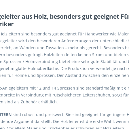
eleiter aus Holz, besonders gut geeignet 
riker
olzleitern sind besonders gut geeignet Für Handwerker wie Maler u
legeleiter wird den besonderen Anforderungen der unterschiedlic
reich, an Wänden und Fassaden – mehr als gerecht. Besonders bei
ern besonders gefragt, Holzleitern leiten keinen Strom und bieten 
te Sprossen-/ Holmverbindung bietet eine sehr gute Stabilität und
genehm glatte Holmoberfläche. Die Produktion verwendet, je nach
lien für Holme und Sprossen. Der Abstand zwischen den einzelne
lz-Anlegeleitern mit 12 und 14 Sprossen sind standardmäßig mit ei
nbreite in Verbindung mit rutschsicheren Leiterschuhen, sorgt für
n sind als Zubehör erhältlich.
ITERN
sind robust und preiswert. Sie sind geeignet für geringere
idende Argument darstellt. Die Holzleiter ist die erste Wahl, wenn
en. Vor allem Maler und Trockenbauer schwören auf Holzleitern.