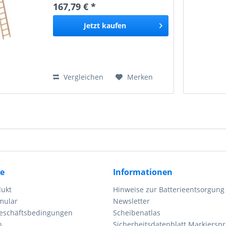
167,79 € *
nicht das entscheidende
Argument darstellt. Die
Jetzt
kaufen
Holzleiter...
Vergleichen
Merken
ce
Informationen
dukt
Hinweise zur Batterieentsorgung
mular
Newsletter
eschäftsbedingungen
Scheibenatlas
n
Sicherheitsdatenblatt Markierspr