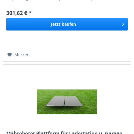
Automower AWD Profi-Mähroboter....
301,62 € *
Jetzt
kaufen
Merken
Mähroboter Plattform für Ladestation u. Garage...