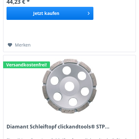
44,23 € *
für viele handelsüblichen Winkelschleifer. Einsatzbereich:...
Jetzt
kaufen
Merken
Versandkostenfrei!
Diamant Schleiftopf clickandtools® STP...