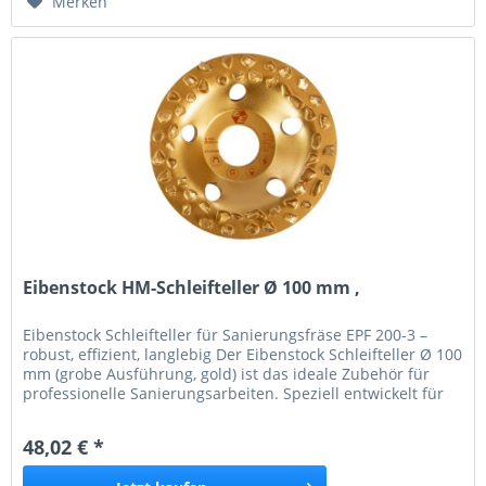
Merken
Eibenstock HM-Schleifteller Ø 100 mm ,
Eibenstock Schleifteller für Sanierungsfräse EPF 200-3 –
robust, effizient, langlebig Der Eibenstock Schleifteller Ø 100
mm (grobe Ausführung, gold) ist das ideale Zubehör für
professionelle Sanierungsarbeiten. Speziell entwickelt für
die Eibenstock Sanierungsfräse EPF 200-3 , überzeugt er
durch seine hohe Abtragsleistung und Zuverlässigkeit auf
48,02 € *
harten, abrasiven...