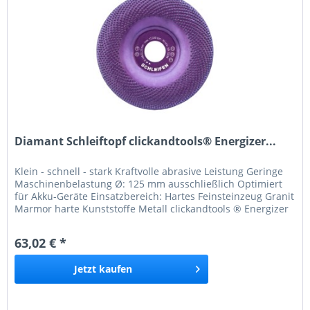
Diamant Schleiftopf clickandtools® Energizer...
Klein - schnell - stark Kraftvolle abrasive Leistung Geringe
Maschinenbelastung Ø: 125 mm ausschließlich Optimiert
für Akku-Geräte Einsatzbereich: Hartes Feinsteinzeug Granit
Marmor harte Kunststoffe Metall clickandtools ® Energizer
Produkte sind mit besonderen Hochleistungsdiamanten
besetzt, die zu einer deutlich höheren Schneid- und
63,02 € *
Abtragungsleistung führen. Diese...
Jetzt
kaufen