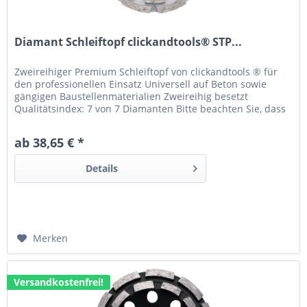
Diamant Schleiftopf clickandtools® STP...
Zweireihiger Premium Schleiftopf von clickandtools ® für
den professionellen Einsatz Universell auf Beton sowie
gängigen Baustellenmaterialien Zweireihig besetzt
Qualitätsindex: 7 von 7 Diamanten Bitte beachten Sie, dass
die Verwendung der jeweiligen Maschine abhängig von
Abmessungen und Aufnahme des jeweiligen
ab 38,65 € *
Diamantwerkzeuges ist.
Details
Merken
Versandkostenfrei!