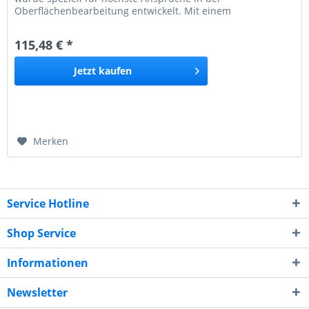
Oberflächenbearbeitung entwickelt. Mit einem
Durchmesser von 100 mm eignet sie sich perfekt als
Zubehör für die Sanierungsfräse EPF 200-3 sowie die
115,48 € *
Renovierungsfräse EOF 100 . Die bestückten PKD-Segmente
(polykristalliner...
Jetzt
kaufen
Merken
Service Hotline
Shop Service
Informationen
Newsletter