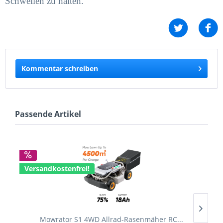
Schwellen zu halten.
Kommentar schreiben
Passende Artikel
Versandkostenfrei!
V
Mowrator S1 4WD Allrad-Rasenmäher RC...
M