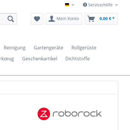
Service/Hilfe
clickandtools.de
Mein Konto
0,00 € *
Reinigung
Gartengeräte
Rollgerüste
rkzeug
Geschenkartikel
Dichtstoffe