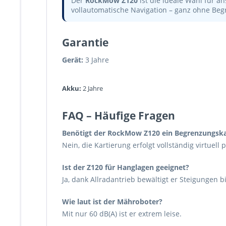
Der
RockMow Z120
ist die ideale Wahl für an
vollautomatische Navigation – ganz ohne Be
Garantie
Gerät:
3 Jahre
Akku:
2 Jahre
FAQ – Häufige Fragen
Benötigt der RockMow Z120 ein Begrenzungsk
Nein, die Kartierung erfolgt vollständig virtuell 
Ist der Z120 für Hanglagen geeignet?
Ja, dank Allradantrieb bewältigt er Steigungen b
Wie laut ist der Mähroboter?
Mit nur 60 dB(A) ist er extrem leise.