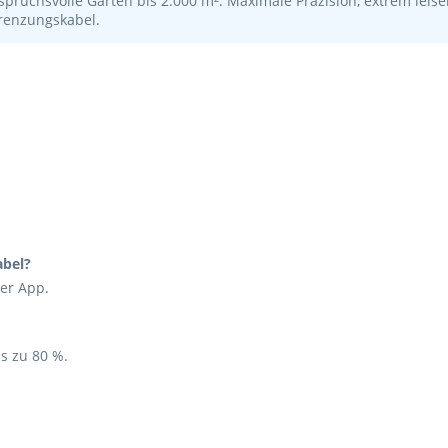
spruchsvolle Gärten bis 2.000 m². Maximale Präzision, extrem leiser
grenzungskabel.
abel?
per App.
is zu 80 %.