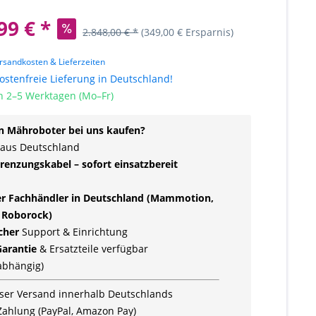
99 € *
2.848,00 € *
(349,00 € Ersparnis)
rsandkosten & Lieferzeiten
stenfreie Lieferung in Deutschland!
n 2–5 Werktagen (Mo–Fr)
 Mähroboter bei uns kaufen?
 aus Deutschland
renzungskabel – sofort einsatzbereit
ler Fachhändler in Deutschland (Mammotion,
 Roborock)
icher
Support & Einrichtung
Garantie
& Ersatzteile verfügbar
rabhängig)
ser Versand innerhalb Deutschlands
Zahlung (PayPal, Amazon Pay)