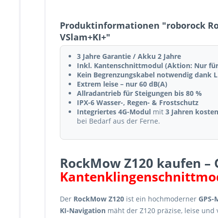
Produktinformationen "roborock Ro
VSlam+KI+"
3 Jahre Garantie / Akku 2 Jahre
Inkl. Kantenschnittmodul (Aktion: Nur für
Kein Begrenzungskabel notwendig dank L
Extrem leise – nur 60 dB(A)
Allradantrieb für Steigungen bis 80 %
IPX-6 Wasser-, Regen- & Frostschutz
Integriertes 4G-Modul
mit
3 Jahren koste
bei Bedarf aus der Ferne.
RockMow Z120 kaufen – 
Kantenklingenschnittmodu
Der
RockMow Z120
ist ein hochmoderner
GPS-M
KI-Navigation
mäht der Z120 präzise, leise und 