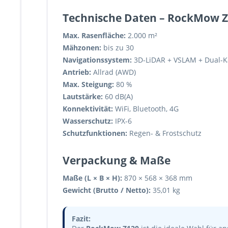
Technische Daten – RockMow 
Max. Rasenfläche:
2.000 m²
Mähzonen:
bis zu 30
Navigationssystem:
3D-LiDAR + VSLAM + Dual-K
Antrieb:
Allrad (AWD)
Max. Steigung:
80 %
Lautstärke:
60 dB(A)
Konnektivität:
WiFi, Bluetooth, 4G
Wasserschutz:
IPX-6
Schutzfunktionen:
Regen- & Frostschutz
Verpackung & Maße
Maße (L × B × H):
870 × 568 × 368 mm
Gewicht (Brutto / Netto):
35,01 kg
Fazit: