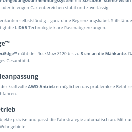
I-Umgebungswahrnehmungssystem
mit
3D-LiDAR, Stereo-Visio
 oder in engen Gartenbereichen stabil und zuverlässig.
enkanten selbstständig – ganz ohne Begrenzungskabel. Stillständ
tigt die
LiDAR
Technologie klare Rasenabgrenzungen.
ge™
eciEdge™
mäht der RockMow Z120 bis zu
3 cm an die Mähkante
. 
ges Gesamtbild.
ndeanpassung
der kraftvolle
AWD-Antrieb
ermöglichen das problemlose Befahre
chfahren.
trieb
bjekte präzise und passt die Fahrstrategie automatisch an. Mit nu
r Wohngebiete.