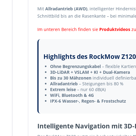
Mit
Allradantrieb (AWD)
, intelligenter Hinder
Schnittbild bis an die Rasenkante – bei minim
Im unteren Bereich finden sie
Produktvideos
z
Highlights des RockMow Z120
Ohne Begrenzungskabel
– flexible Kartie
3D-LiDAR + VSLAM + KI + Dual-Kamera
Bis zu 30 Mähzonen
individuell definierb
Allradantrieb
– Steigungen bis 80 %
Extrem leise
– nur 60 dB(A)
WiFi, Bluetooth & 4G
IPX-6 Wasser-, Regen- & Frostschutz
Intelligente Navigation mit 3D-