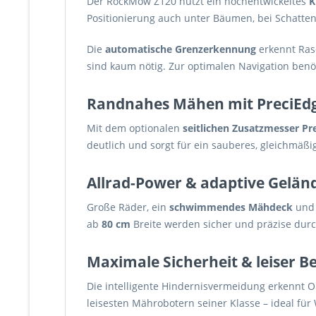
Der RockMow Z120 nutzt ein hochentwickeltes
K
Positionierung auch unter Bäumen, bei Schatten
Die
automatische Grenzerkennung
erkennt Ras
sind kaum nötig. Zur optimalen Navigation benö
Randnahes Mähen mit PreciEd
Mit dem optionalen
seitlichen Zusatzmesser Pr
deutlich und sorgt für ein sauberes, gleichmäßi
Allrad-Power & adaptive Gelä
Große Räder, ein
schwimmendes Mähdeck
und 
ab
80 cm
Breite werden sicher und präzise dur
Maximale Sicherheit & leiser Be
Die intelligente Hindernisvermeidung erkennt O
leisesten Mährobotern seiner Klasse – ideal fü