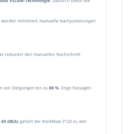
n und VSLAM-Technologie
. Dadurch bleibt die
e werden minimiert, manuelle Nachjustierungen
Das reduziert den manuellen Nachschnitt
n von Steigungen bis zu
80 %
. Enge Passagen
r
60 dB(A)
gehört der RockMow Z120 zu den