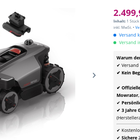
2.499,
Inhalt:
1 Stück
inkl. MwSt. •
Ve
Versand ko
Versand i
Warum den
✔ Versand
✔ Kein Beg
✔ Offiziel
Mowrator,
✔
Persönl
✔ 3 Jahre 
(Herstelle
✔ Kostenlo
✔
Sichere