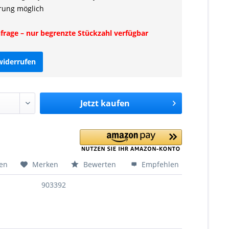
rung möglich
rage – nur begrenzte Stückzahl verfügbar
widerrufen
Jetzt
kaufen
hen
Merken
Bewerten
Empfehlen
903392