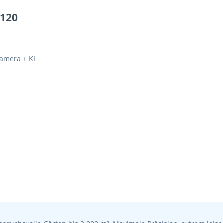
Z120
amera + KI