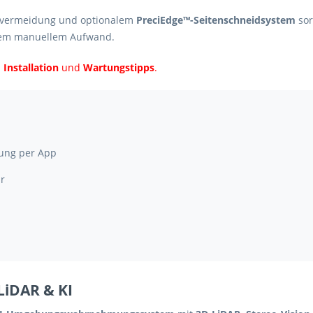
nisvermeidung und optionalem
PreciEdge™-Seitenschneidsystem
sor
alem manuellem Aufwand.
u
Installation
und
Wartungstipps
.
rung per App
ar
LiDAR & KI