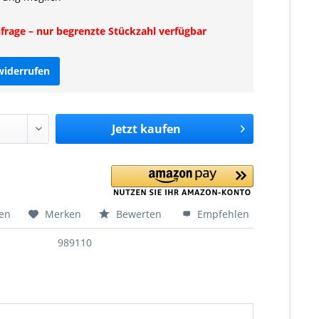
rage – nur begrenzte Stückzahl verfügbar
widerrufen
Jetzt
kaufen
hen
Merken
Bewerten
Empfehlen
989110