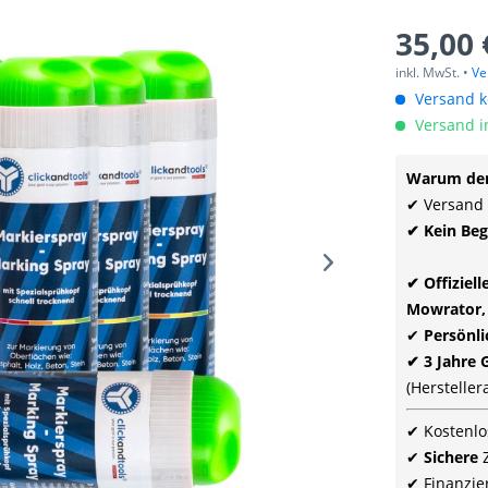
35,00 
inkl. MwSt. •
Ve
Versand ko
Versand i
Warum den
✔ Versand
✔ Kein Beg
✔ Offiziel
Mowrator,
✔
Persönl
✔ 3 Jahre 
(Herstelle
✔ Kostenlo
✔
Sichere
✔ Finanzie