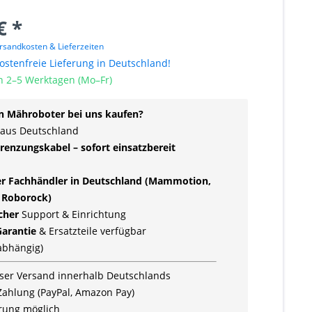
€ *
rsandkosten & Lieferzeiten
stenfreie Lieferung in Deutschland!
n 2–5 Werktagen (Mo–Fr)
 Mähroboter bei uns kaufen?
 aus Deutschland
renzungskabel – sofort einsatzbereit
ler Fachhändler in Deutschland (Mammotion,
 Roborock)
icher
Support & Einrichtung
Garantie
& Ersatzteile verfügbar
rabhängig)
ser Versand innerhalb Deutschlands
Zahlung (PayPal, Amazon Pay)
rung möglich