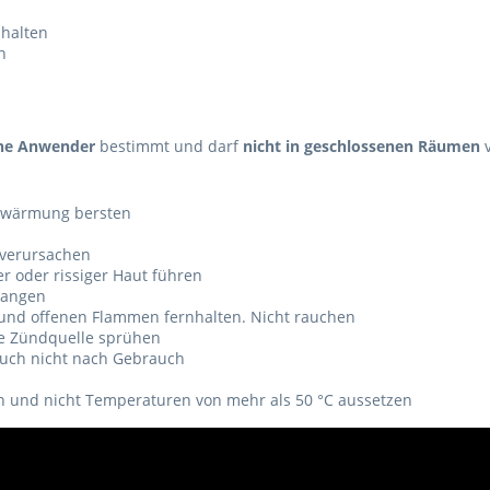
nhalten
n
iche Anwender
bestimmt und darf
nicht in geschlossenen Räumen
v
Erwärmung bersten
 verursachen
r oder rissiger Haut führen
langen
 und offenen Flammen fernhalten. Nicht rauchen
e Zündquelle sprühen
auch nicht nach Gebrauch
n und nicht Temperaturen von mehr als 50 °C aussetzen