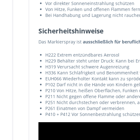
Vor direkter Sonneneinstrahlung schützen
Von Hitze, Funken und offenen Flammen fer
Bei Handhabung und Lagerung nicht rauche
Sicherheitshinweise
Das Markierspray ist
ausschließlich für berufl
H222 Extrem entzündbares Aerosol
H229 Behälter steht unter Druck: Kann bei 
H319 Verursacht schwere Augenreizung
H336 Kann Schläfrigkeit und Benommenheit
EUH066 Wiederholter Kontakt kann zu spröde
P102 Darf nicht in die Hände von Kindern ge
P210 Von Hitze, heißen Oberflächen, Funken
P211 Nicht gegen offene Flamme oder ander
P251 Nicht durchstechen oder verbrennen, 
P261 Einatmen von Dampf vermeiden
P410 + P412 Vor Sonnenbestrahlung schütze