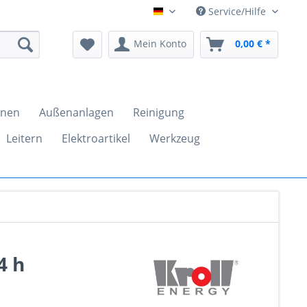
Service/Hilfe
clickandtools.de
Mein Konto
0,00 € *
inen
Außenanlagen
Reinigung
Leitern
Elektroartikel
Werkzeug
4 h