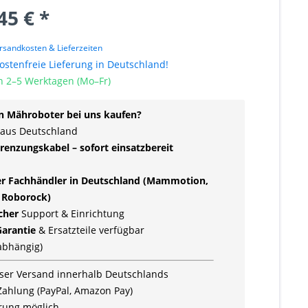
45 € *
rsandkosten & Lieferzeiten
stenfreie Lieferung in Deutschland!
n 2–5 Werktagen (Mo–Fr)
 Mähroboter bei uns kaufen?
 aus Deutschland
renzungskabel – sofort einsatzbereit
ler Fachhändler in Deutschland (Mammotion,
 Roborock)
icher
Support & Einrichtung
Garantie
& Ersatzteile verfügbar
rabhängig)
ser Versand innerhalb Deutschlands
Zahlung (PayPal, Amazon Pay)
rung möglich