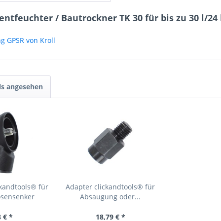
ntfeuchter / Bautrockner TK 30 für bis zu 30 l/24
ng GPSR von Kroll
ls angesehen
kandtools® für
Adapter clickandtools® für
osensenker
Absaugung oder...
 € *
18,79 € *