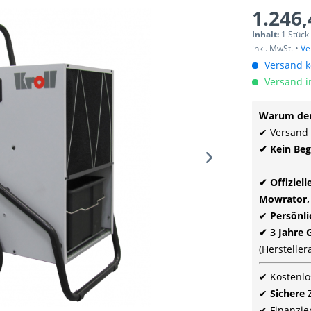
1.246,
Inhalt:
1 Stück
inkl. MwSt. •
Ve
Versand ko
Versand i
Warum den
✔ Versand
✔ Kein Beg
✔ Offiziel
Mowrator,
✔
Persönl
✔ 3 Jahre 
(Herstelle
✔ Kostenlo
✔
Sichere
✔ Finanzie