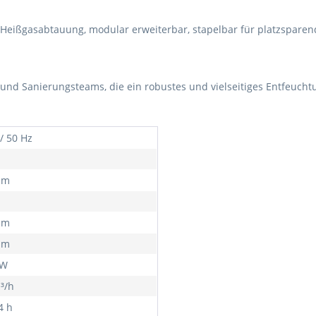
, Heißgasabtauung, modular erweiterbar, stapelbar für platzspare
 und Sanierungsteams, die ein robustes und vielseitiges Entfeuchtu
/ 50 Hz
mm
mm
mm
kW
³/h
4 h