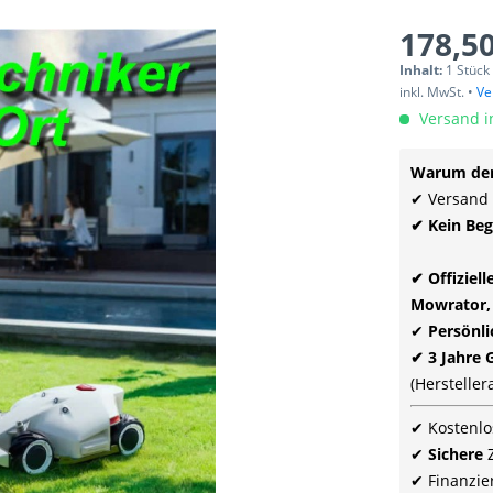
178,50
Inhalt:
1 Stück
inkl. MwSt. •
Ve
Versand i
Warum den
✔ Versand
✔ Kein Beg
✔ Offiziel
Mowrator,
✔
Persönl
✔ 3 Jahre 
(Herstelle
✔ Kostenlo
✔
Sichere
✔ Finanzie