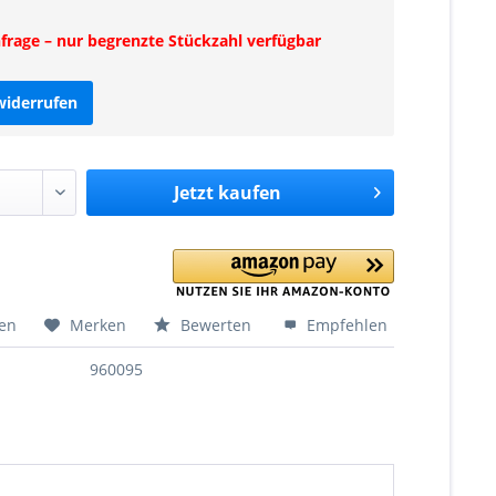
rage – nur begrenzte Stückzahl verfügbar
widerrufen
Jetzt
kaufen
hen
Merken
Bewerten
Empfehlen
960095