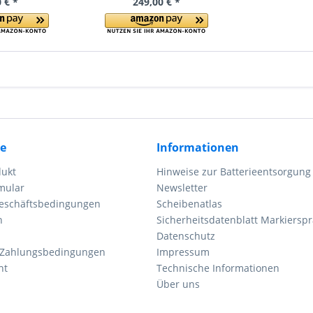
 € *
249,00 € *
ce
Informationen
dukt
Hinweise zur Batterieentsorgung
mular
Newsletter
eschäftsbedingungen
Scheibenatlas
n
Sicherheitsdatenblatt Markierspr
Datenschutz
 Zahlungsbedingungen
Impressum
ht
Technische Informationen
Über uns