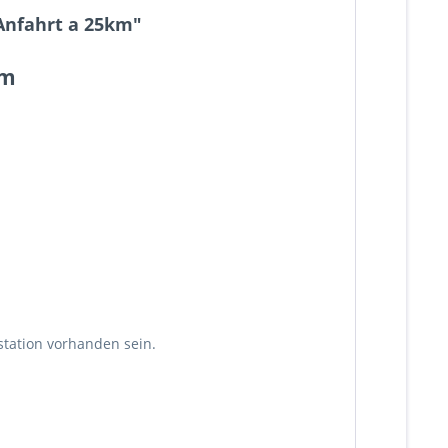
 Anfahrt a 25km"
km
station vorhanden sein.