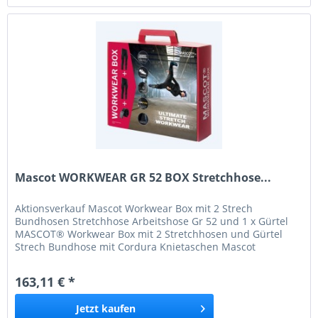
Mascot WORKWEAR GR 52 BOX Stretchhose...
Aktionsverkauf Mascot Workwear Box mit 2 Strech
Bundhosen Stretchhose Arbeitshose Gr 52 und 1 x Gürtel
MASCOT® Workwear Box mit 2 Stretchhosen und Gürtel
Strech Bundhose mit Cordura Knietaschen Mascot
Workwear Box mit 2 Strech Bundhosen und einem Gürtel
Federleicht und hohe Strapazierfähigkeit Wasserabweisend
163,11 € *
Ultimative Bewegungsfreiheit und Flexibilität
Jetzt
kaufen