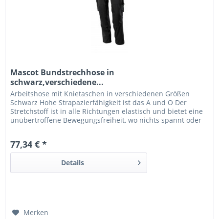
Mascot Bundstrechhose in
schwarz,verschiedene...
Arbeitshose mit Knietaschen in verschiedenen Größen
Schwarz Hohe Strapazierfähigkeit ist das A und O Der
Stretchstoff ist in alle Richtungen elastisch und bietet eine
unübertroffene Bewegungsfreiheit, wo nichts spannt oder
stört. Der multifunktionelle Stretchstoff kombiniert ein
niedriges Gewicht mit sehr hoher Strapazierfähigkeit und
77,34 € *
ist darüber hinaus wasserabweisend. Die...
Details
Merken