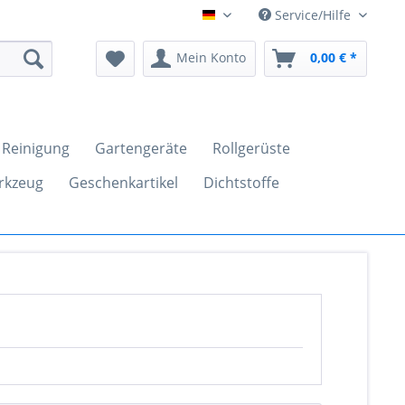
Service/Hilfe
clickandtools.de
Mein Konto
0,00 € *
Reinigung
Gartengeräte
Rollgerüste
rkzeug
Geschenkartikel
Dichtstoffe