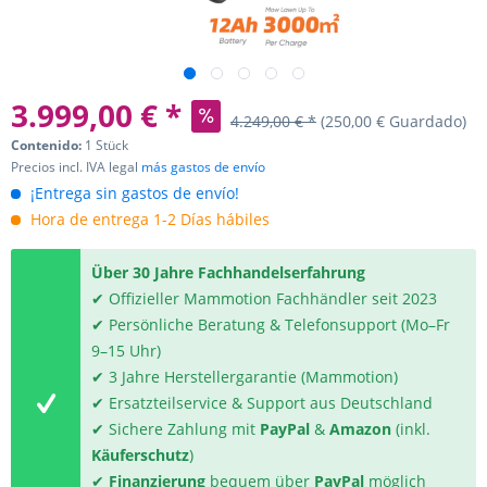
3.999,00 € *
4.249,00 € *
(250,00 € Guardado)
Contenido:
1 Stück
Precios incl. IVA legal
más gastos de envío
¡Entrega sin gastos de envío!
Hora de entrega 1-2 Días hábiles
Über 30 Jahre Fachhandelserfahrung
✔ Offizieller Mammotion Fachhändler seit 2023
✔ Persönliche Beratung & Telefonsupport (Mo–Fr
9–15 Uhr)
✔ 3 Jahre Herstellergarantie (Mammotion)
✔ Ersatzteilservice & Support aus Deutschland
✔ Sichere Zahlung mit
PayPal
&
Amazon
(inkl.
Käuferschutz
)
✔
Finanzierung
bequem über
PayPal
möglich