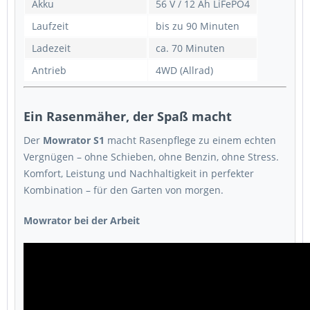
Akku
56 V / 12 Ah LiFePO4
Laufzeit
bis zu 90 Minuten
Ladezeit
ca. 70 Minuten
Antrieb
4WD (Allrad)
Ein Rasenmäher, der Spaß macht
Der
Mowrator S1
macht Rasenpflege zu einem echten
Vergnügen – ohne Schieben, ohne Benzin, ohne Stress.
Komfort, Leistung und Nachhaltigkeit in perfekter
Kombination – für den Garten von morgen.
Mowrator bei der Arbeit