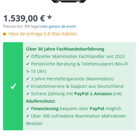
1.539,00 € *
Precios incl. IVA legal
más gastos de envío
Hora de entrega 5-8 Días hábiles
Über 30 Jahre Fachhandelserfahrung
✔ Offizieller Mammotion Fachhändler seit 2023
✔ Persönliche Beratung & Telefonsupport (Mo–Fr
9–15 Uhr)
✔ 3 Jahre Herstellergarantie (Mammotion)
✔ Ersatzteilservice & Support aus Deutschland
✔ Sichere Zahlung mit
PayPal
&
Amazon
(inkl.
Käuferschutz
)
✔
Finanzierung
bequem über
PayPal
möglich
✔ Über 300 zufriedene Mammotion Mähroboter
Besitzer