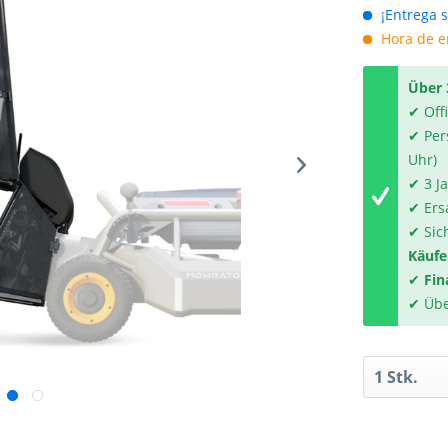
¡Entrega s
Hora de en
Über 
✔ Off
✔ Per
Uhr)
✔ 3 J
✔ Ers
✔ Sic
Käufe
✔
Fin
✔ Übe