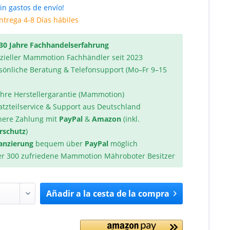
in gastos de envío!
trega 4-8 Días hábiles
30 Jahre Fachhandelserfahrung
izieller Mammotion Fachhändler seit 2023
sönliche Beratung & Telefonsupport (Mo–Fr 9–15
ahre Herstellergarantie (Mammotion)
atzteilservice & Support aus Deutschland
here Zahlung mit
PayPal
&
Amazon
(inkl.
rschutz
)
anzierung
bequem über
PayPal
möglich
r 300 zufriedene Mammotion Mähroboter Besitzer
Añadir a la cesta de la compra