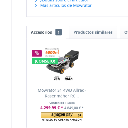
Más artículos de Mowrator
Accesorios
1
Productos similares
O
¡CONSEJO!
Mowrator S1 4WD Allrad-
Rasenmäher RC...
Contenido
1 Stück
4.299,99 € *
4.849,00 € *