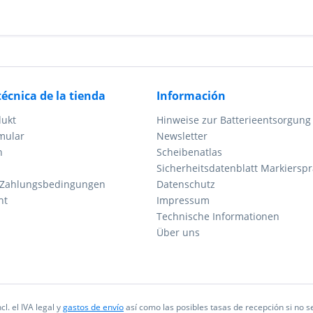
técnica de la tienda
Información
dukt
Hinweise zur Batterieentsorgung
mular
Newsletter
n
Scheibenatlas
Sicherheitsdatenblatt Markierspr
 Zahlungsbedingungen
Datenschutz
ht
Impressum
Technische Informationen
Über uns
cl. el IVA legal y
gastos de envío
así como las posibles tasas de recepción si no se